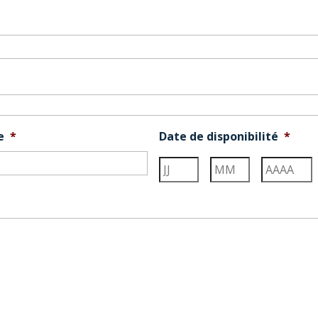
e
*
Date de disponibilité
*
Jour
Mois
Année