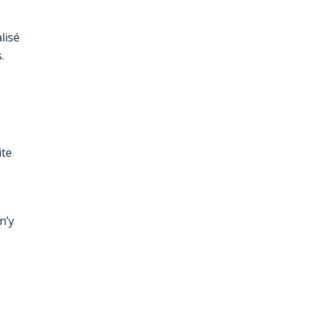
lisé
.
ite
n’y