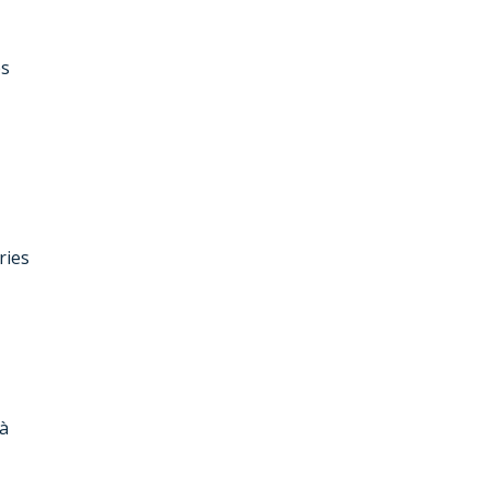
es
ries
 à