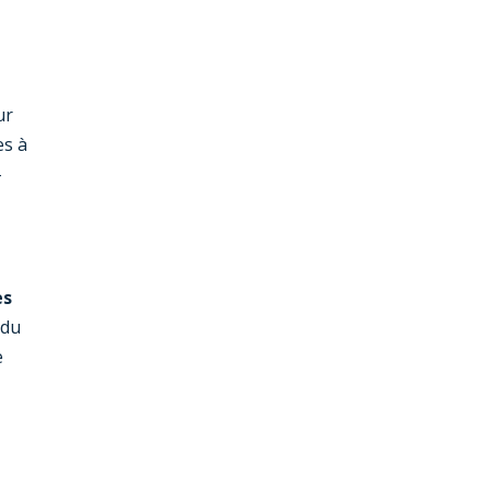
ur
es à
-
es
 du
e