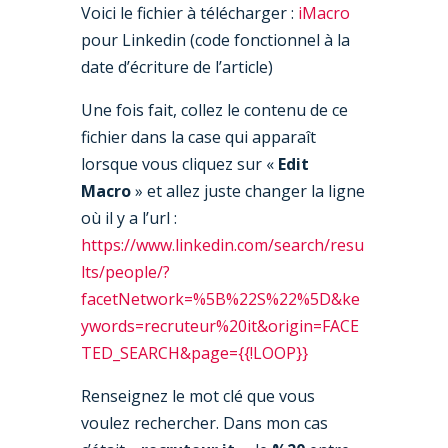
Voici le fichier à télécharger :
iMacro
pour Linkedin (code fonctionnel à la
date d’écriture de l’article)
Une fois fait, collez le contenu de ce
fichier dans la case qui apparaît
lorsque vous cliquez sur «
Edit
Macro
» et allez juste changer la ligne
où il y a l’url :
https://www.linkedin.com/search/resu
lts/people/?
facetNetwork=%5B%22S%22%5D&ke
ywords=recruteur%20it&origin=FACE
TED_SEARCH&page={{!LOOP}}
Renseignez le mot clé que vous
voulez rechercher. Dans mon cas