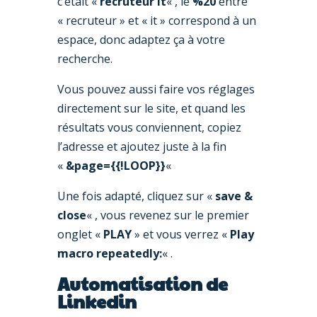
c’était «
recruteur it
« , le
%20
entre
« recruteur » et « it » correspond à un
espace, donc adaptez ça à votre
recherche.
Vous pouvez aussi faire vos réglages
directement sur le site, et quand les
résultats vous conviennent, copiez
l’adresse et ajoutez juste à la fin
«
&page={{!LOOP}}
«
Une fois adapté, cliquez sur «
save &
close
« , vous revenez sur le premier
onglet «
PLAY
» et vous verrez «
Play
macro repeatedly:
« .
Automatisation de
Linkedin