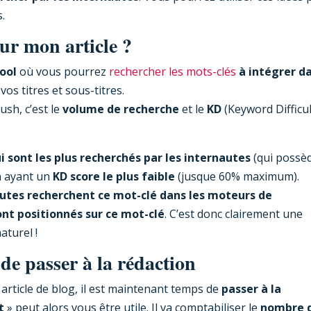
.
our mon article ?
ool
où vous pourrez
rechercher les mots-clés
à intégrer d
os titres et sous-titres.
ush, c’est le
volume de recherche
et le
KD
(Keyword Difficul
i sont les plus recherchés par les internautes
(qui possè
n ayant un
KD score le plus faible
(jusque 60% maximum).
utes recherchent ce mot-clé dans les moteurs de
ont positionnés sur ce mot-clé
. C’est donc clairement une
turel !
de passer à la rédaction
article de blog, il est maintenant temps de
passer à la
t
» peut alors vous être utile. Il va comptabiliser le
nombre 