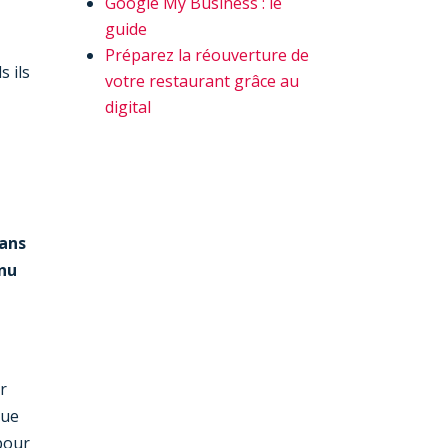
Google My Business : le
guide
Préparez la réouverture de
s ils
votre restaurant grâce au
digital
dans
nu
r
que
 pour