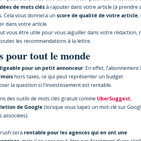
idées de mots clés
à rajouter dans votre article (à prendre 
es. Cela vous donnera un
score de qualité de votre article
,
r dans votre article.
peut vous être utile pour vous aiguiller dans votre rédaction, 
outes les recommandations à la lettre.
s pour tout le monde
igeable pour un petit annonceur
. En effet, l’abonnement 
5/mois
hors taxes, ce qui peut représenter un budget
ser la question si l’investissement est rentable.
ons des outils de mots clés gratuit comme
UberSuggest
,
letion de Google
(lorsque vous tapez un mot-clé sur Googl
s associées).
mrush sera
rentable pour les agences qui en ont une
reprises
, mais il ne sera peut-être pas forcément d’une réel